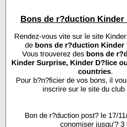
Bons de r?duction Kinder
Rendez-vous vite sur le site Kinder
de
bons de r?duction Kinder 
Vous trouverez des
bons de r?
Kinder Surprise, Kinder D?lice o
countries
.
Pour b?n?ficier de vos bons, il vou
inscrire sur le site du club
Bon de r?duction post? le 17/11
conomiser jusqu'? 3