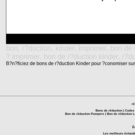
bon, r?duction, kinder, imprimer, bon de
? imprimer, bon de r?duction kinder, r?du
B?n?ficiez de bons de r?duction Kinder pour ?conomiser sur
ré
Bons de réduction
|
Codes 
Bon de réduction Pampers
|
Bon de réduction 
É
Les meilleurs
échanti