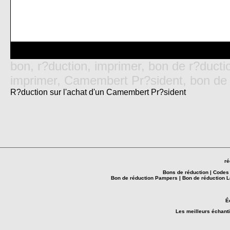
bon, r?duction, imprimer, bon de r?ducti
imprimer, Camembert Pr?sident, bon de 
R?duction sur l'achat d'un Camembert Pr?sident
ré
Bons de réduction
|
Codes 
Bon de réduction Pampers
|
Bon de réduction 
É
Les meilleurs
échanti